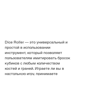
Dice Roller — это универсальный и
простой в использовании
инструмент, который позволяет
пользователям имитировать бросок
кубиков с любым количеством
костей и граней. Играете ли вы в
настольную игру, принимаете
решение или просто развлекаетесь,
Dice Roller обеспечивает быстрый и
случайный результат броска
кубиков.